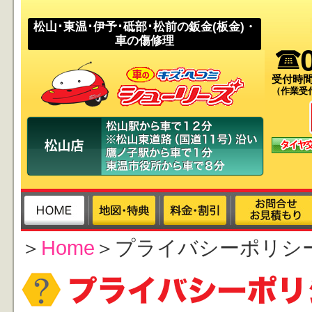
松山･東温･伊予･砥部･松前の鈑金(板金)・
車の傷修理
受付時間
（作業受付時
＞
Home
＞プライバシーポリシ